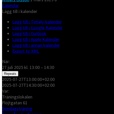
Calendar
Lägg till i kalender
Lägg till i Timely-kalender
Lägg till i Google Kalender
Lägg till i Outlook
Lägg till i Apple Kalender
Lägg till i annan kalender
Export to XML
När:
27 juli 2025 kl. 13:00 – 14:30
Repeats
2025-07-27T13:00:00+02:00
2025-07-27T14:30:00+02:00
Var:
Träningslokalen
Flöjtgatan 61
Söndagsträning