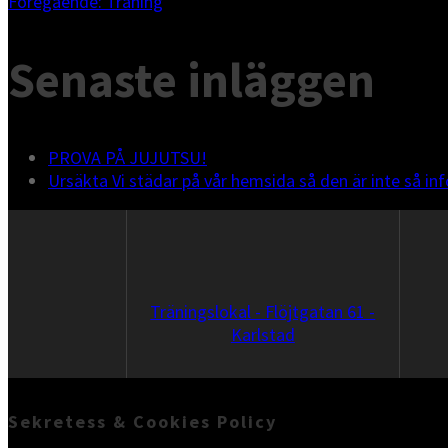
Inläggsnavigering
Föregående
Föregående:
Träning
inlägg:
Senaste inläggen
PROVA PÅ JUJUTSU!
Ursäkta Vi städar på vår hemsida så den är inte så inf
Träningslokal - Flöjtgatan 61 -
Karlstad
Sekretess & Cookies Policy