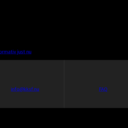
ormativ just nu
info@kksf.nu
FAQ