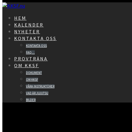
Hoppa
till
HEM
innehåll
KALENDER
NYHETER
KONTAKTA OSS
KONTAKTA OSS
FAQ…
PROVTRÄNA
OM KKSF
DOKUMENT
OM KKSF
VÅRA INSTRUKTÖRER
VAD ÄR JUJUTSU
BILDER