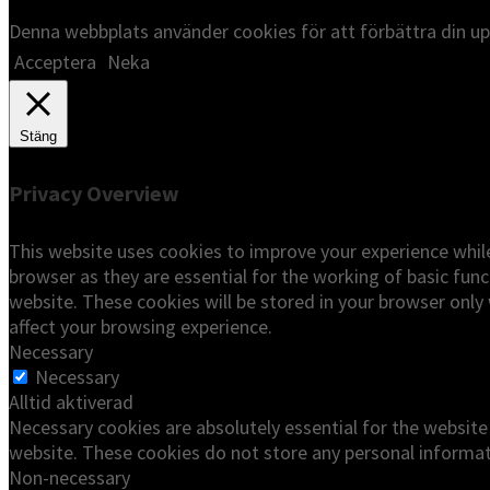
Denna webbplats använder cookies för att förbättra din uppl
Acceptera
Neka
Stäng
Privacy Overview
This website uses cookies to improve your experience whil
browser as they are essential for the working of basic func
website. These cookies will be stored in your browser only
affect your browsing experience.
Necessary
Necessary
Alltid aktiverad
Necessary cookies are absolutely essential for the website 
website. These cookies do not store any personal informat
Non-necessary